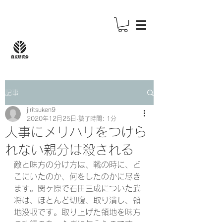
記事
jiritsuken9
2020年12月25日
読了時間: 1分
人事にメリハリをつけら
れない親分は殺される
敵と味方の分け方は、戦の時に、ど
こにいたのか、何をしたのかに尽き
ます。関ヶ原で石田三成についた武
将は、ほとんど切腹、取り潰し、領
地没収です。取り上げた領地を味方